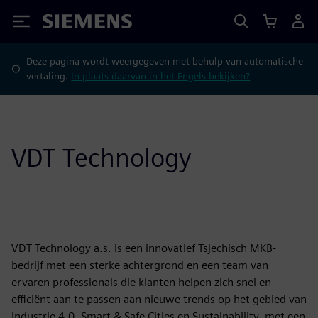
Siemens
Deze pagina wordt weergegeven met behulp van automatische
vertaling.
In plaats daarvan in het Engels bekijken?
VDT Technology
VDT Technology a.s. is een innovatief Tsjechisch MKB-
bedrijf met een sterke achtergrond en een team van
ervaren professionals die klanten helpen zich snel en
efficiënt aan te passen aan nieuwe trends op het gebied van
Industrie 4.0, Smart & Safe Cities en Sustainability, met een