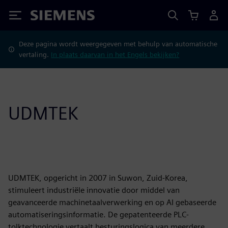
Siemens
Deze pagina wordt weergegeven met behulp van automatische
vertaling.
In plaats daarvan in het Engels bekijken?
UDMTEK
UDMTEK, opgericht in 2007 in Suwon, Zuid-Korea,
stimuleert industriële innovatie door middel van
geavanceerde machinetaalverwerking en op AI gebaseerde
automatiseringsinformatie. De gepatenteerde PLC-
tolktechnologie vertaalt besturingslogica van meerdere