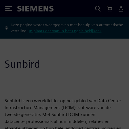
Siemens
Deze pagina wordt weergegeven met behulp van automatische
vertaling.
In plaats daarvan in het Engels bekijken?
Sunbird
Sunbird is een wereldleider op het gebied van Data Center
Infrastructure Management (DCIM) -software van de
tweede generatie. Met Sunbird DCIM kunnen
datacenterprofessionals al hun middelen, relaties en
afhankelijkheden op hun hele landgoed centraal volgen en