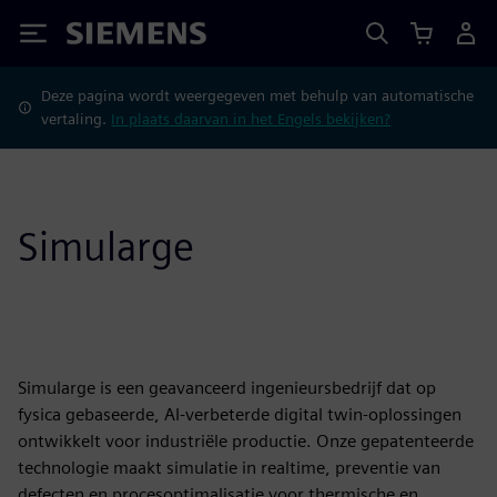
Siemens
Deze pagina wordt weergegeven met behulp van automatische
vertaling.
In plaats daarvan in het Engels bekijken?
Simularge
Simularge is een geavanceerd ingenieursbedrijf dat op
fysica gebaseerde, AI-verbeterde digital twin-oplossingen
ontwikkelt voor industriële productie. Onze gepatenteerde
technologie maakt simulatie in realtime, preventie van
defecten en procesoptimalisatie voor thermische en