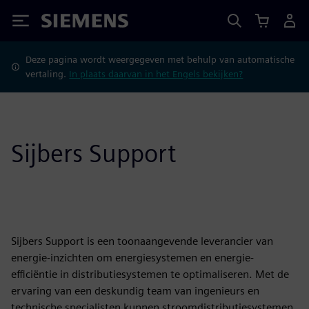
Siemens
Deze pagina wordt weergegeven met behulp van automatische
vertaling.
In plaats daarvan in het Engels bekijken?
Sijbers Support
Sijbers Support is een toonaangevende leverancier van
energie-inzichten om energiesystemen en energie-
efficiëntie in distributiesystemen te optimaliseren. Met de
ervaring van een deskundig team van ingenieurs en
technische specialisten kunnen stroomdistributiesystemen