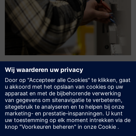
Energy management
Working with the latest, state of the art technology,
SENTRON Digital ecosystem brings transparency of the
power distribution. With the data of energy consumption
energy efficiency can be optimized. With the data of the
protection...
Meer informatie