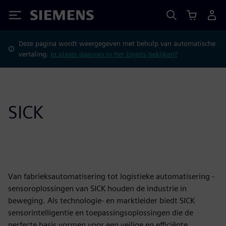
Siemens
Deze pagina wordt weergegeven met behulp van automatische
vertaling.
In plaats daarvan in het Engels bekijken?
SICK
Van fabrieksautomatisering tot logistieke automatisering -
sensoroplossingen van SICK houden de industrie in
beweging. Als technologie- en marktleider biedt SICK
sensorintelligentie en toepassingsoplossingen die de
perfecte basis vormen voor een veilige en efficiënte