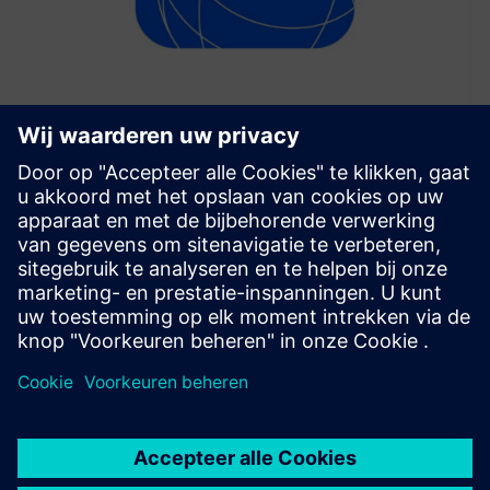
SICK ConnectX
SICK ConnectX is an Industrial Edge Application that
connects, processes, and transmits sensor and device data
from sensors to industrial and cloud systems for real-time
analytics and automation
Meer informatie