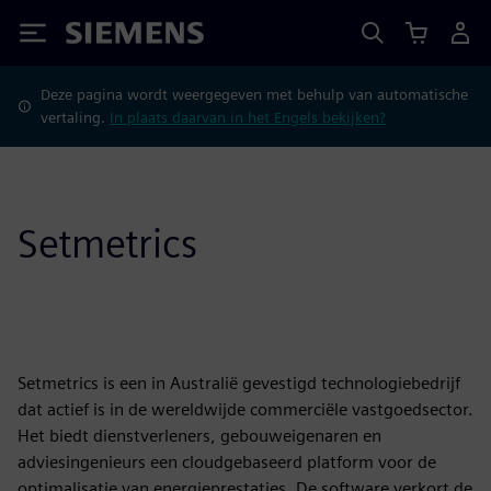
Siemens
Deze pagina wordt weergegeven met behulp van automatische
vertaling.
In plaats daarvan in het Engels bekijken?
Setmetrics
Setmetrics is een in Australië gevestigd technologiebedrijf
dat actief is in de wereldwijde commerciële vastgoedsector.
Het biedt dienstverleners, gebouweigenaren en
adviesingenieurs een cloudgebaseerd platform voor de
optimalisatie van energieprestaties. De software verkort de