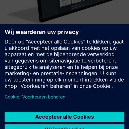
SetMetrics
A data driven decision making tool driving productivity and
engineering rigour to achieve ESG and financial objectives
across a property portfolio. The suite of evaluation tools
reveals how upgrades will perform and interact. Setm...
Meer informatie