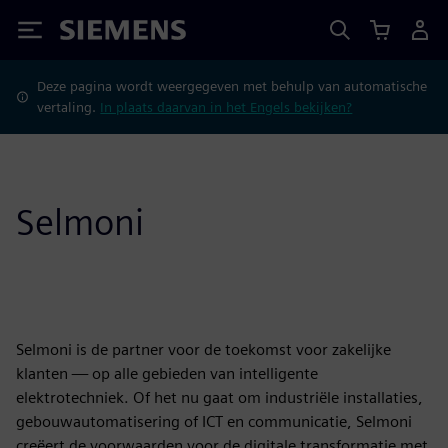
Siemens
Deze pagina wordt weergegeven met behulp van automatische
vertaling.
In plaats daarvan in het Engels bekijken?
Selmoni
Selmoni is de partner voor de toekomst voor zakelijke
klanten — op alle gebieden van intelligente
elektrotechniek. Of het nu gaat om industriële installaties,
gebouwautomatisering of ICT en communicatie, Selmoni
creëert de voorwaarden voor de digitale transformatie met