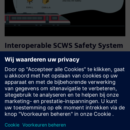
Interoperable SCWS Safety System
with EULYNX Interface
Een signaalgestuurd geautomatiseerd
waarschuwingssysteem dat tijdige, routespecifieke
waarschuwingen geeft om werkonderbrekingen te
verminderen en de onderhoudsefficiëntie te verhogen —
met gestroomlijnde beveiligingsworkflows, on...
Meer informatie