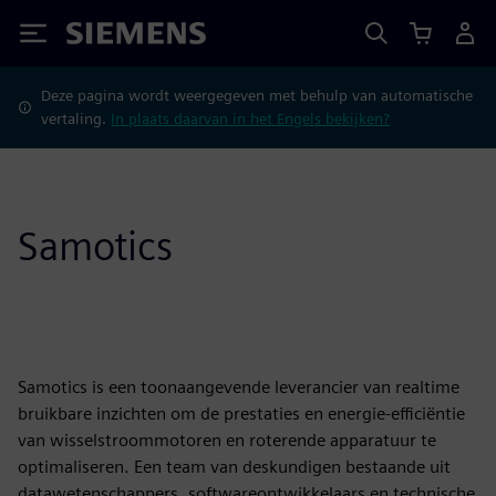
Siemens
Deze pagina wordt weergegeven met behulp van automatische
vertaling.
In plaats daarvan in het Engels bekijken?
Samotics
Samotics is een toonaangevende leverancier van realtime
bruikbare inzichten om de prestaties en energie-efficiëntie
van wisselstroommotoren en roterende apparatuur te
optimaliseren. Een team van deskundigen bestaande uit
datawetenschappers, softwareontwikkelaars en technische