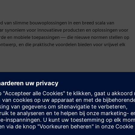
ed van slimme bouwoplossingen in een breed scala van
aar synoniem voor innovatieve producten en oplossingen voor
de en mobiele toepassingen — die nieuwe normen stellen op
 ontwerp, en die praktische voordelen bieden voor vrijwel elk
Beweging
Build
Breidt een Siemens Xcelerator-product/-oplossing uit of
bouwt hierop voort door een nieuw product te creëren,
of creëert een nieuwe klantoplossing via integratie van