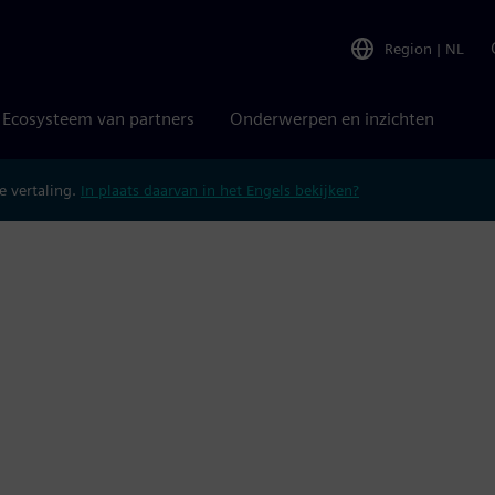
Region
|
NL
Ecosysteem van partners
Onderwerpen en inzichten
 vertaling.
In plaats daarvan in het Engels bekijken?