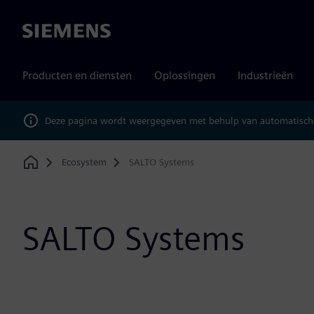
Siemens
Producten en diensten
Oplossingen
Industrieën
Deze pagina wordt weergegeven met behulp van automatische
Ecosystem
SALTO Systems
Home
SALTO Systems