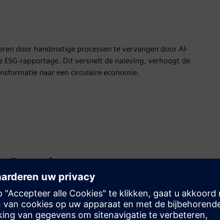
liseren door handmatige processen te vervangen door AI-
 ESG-rapportage. Dit versnelt de naleving, verhoogt de
nsformatie naar een circulaire economie.
Beweging
Build
Breidt een Siemens Xcelerator-product/-oplossing uit of
bouwt hierop voort door een nieuw product te creëren,
of creëert een nieuwe klantoplossing via integratie van