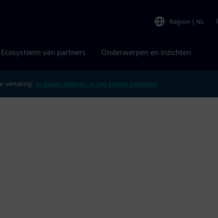
Region
|
NL
Ecosysteem van partners
Onderwerpen en inzichten
 vertaling.
In plaats daarvan in het Engels bekijken?