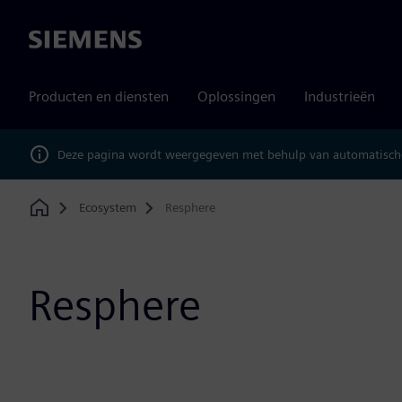
Siemens
Producten en diensten
Oplossingen
Industrieën
Deze pagina wordt weergegeven met behulp van automatische
Ecosystem
Resphere
Home
Resphere