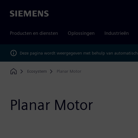
Siemens
Producten en diensten
Oplossingen
Industrieën
Deze pagina wordt weergegeven met behulp van automatische
Ecosystem
Planar Motor
Home
Planar Motor