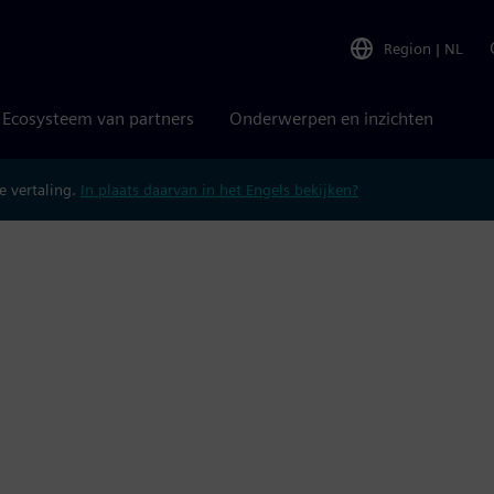
Region
|
NL
Ecosysteem van partners
Onderwerpen en inzichten
 vertaling.
In plaats daarvan in het Engels bekijken?