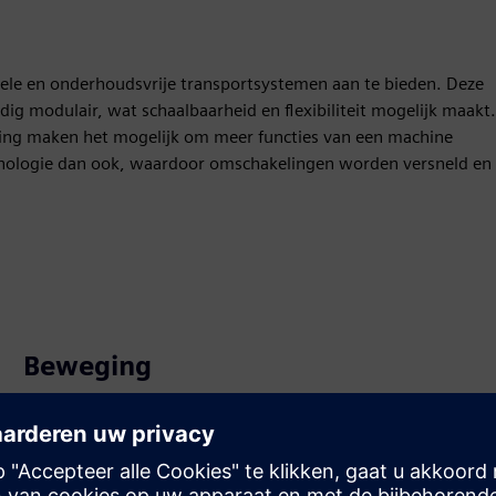
ibele en onderhoudsvrije transportsystemen aan te bieden. Deze
edig modulair, wat schaalbaarheid en flexibiliteit mogelijk maakt.
ring maken het mogelijk om meer functies van een machine
hnologie dan ook, waardoor omschakelingen worden versneld en
.
Beweging
Service
Biedt een service voor een Siemens Xcelerator-product/-
oplossing die de klant helpt bij de implementatie,
integratie, bediening of onderhoud