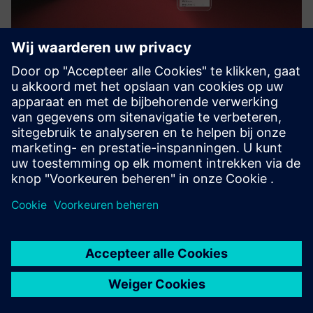
Balloon Works
Balloon Works offers a comprehensive work order software
for water utilities to manage and optimize meter
installation and maintenance efficiently.
Meer informatie