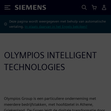
Siemens
Deze pagina wordt weergegeven met behulp van automatische
vertaling.
In plaats daarvan in het Engels bekijken?
OLYMPIOS INTELLIGENT
TECHNOLOGIES
Olympios Group is een particuliere onderneming met
meerdere bedrijfstakken, met hoofdzetel in Athene,
Griekenland. De Groep leidt de digitale transformatie door