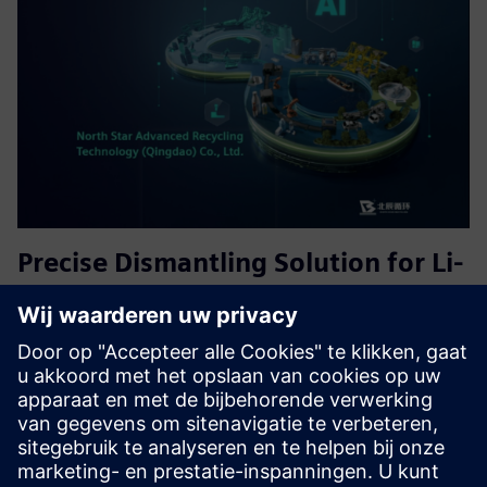
Precise Dismantling Solution for Li-
ion Battery Recycling
Nauwkeurige demontageoplossing, die zorgt voor visuele
begeleiding bij het demontageproces van oude batterijen,
vroegtijdige waarschuwing voor gevaarlijke operaties,
samenwerking tussen mens en machine, en verhoging van
de product...