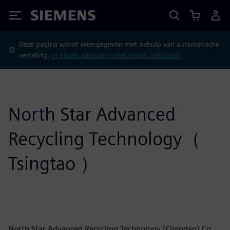
Siemens
Deze pagina wordt weergegeven met behulp van automatische
vertaling.
In plaats daarvan in het Engels bekijken?
North Star Advanced
Recycling Technology（
Tsingtao ）
North Star Advanced Recycling Technology (Qingdao) Co.,