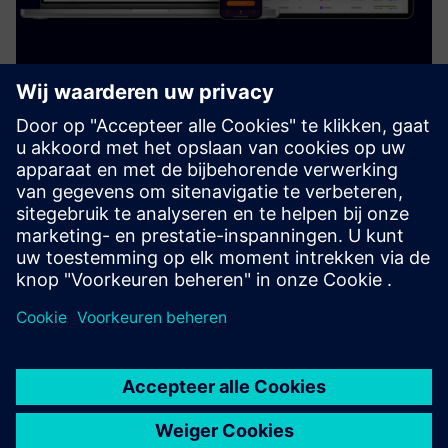
Noodoe EV OS
Noodoe EV OS is an advanced cloud-based EV charging
software (CMS) that supports reliable charging services
with an average of 99.9% software uptime.
Meer informatie