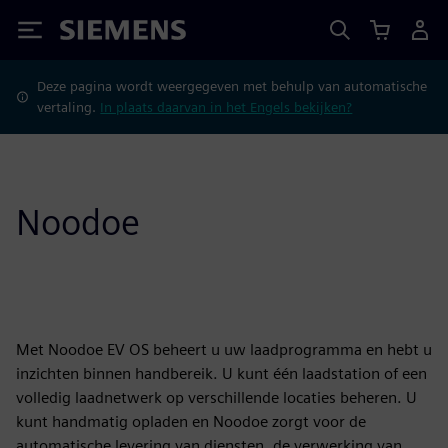
Siemens
Deze pagina wordt weergegeven met behulp van automatische
vertaling.
In plaats daarvan in het Engels bekijken?
Noodoe
Met Noodoe EV OS beheert u uw laadprogramma en hebt u
inzichten binnen handbereik. U kunt één laadstation of een
volledig laadnetwerk op verschillende locaties beheren. U
kunt handmatig opladen en Noodoe zorgt voor de
automatische levering van diensten, de verwerking van