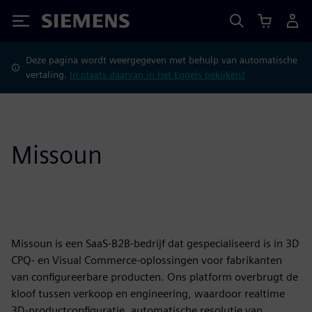
Siemens
Deze pagina wordt weergegeven met behulp van automatische
vertaling.
In plaats daarvan in het Engels bekijken?
Missoun
Missoun is een SaaS-B2B-bedrijf dat gespecialiseerd is in 3D
CPQ- en Visual Commerce-oplossingen voor fabrikanten
van configureerbare producten. Ons platform overbrugt de
kloof tussen verkoop en engineering, waardoor realtime
3D-productconfiguratie, automatische resolutie van