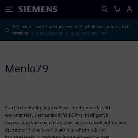
Siemens
Deze pagina wordt weergegeven met behulp van automatische
vertaling.
In plaats daarvan in het Engels bekijken?
Menlo79
Startup in Berlijn, in privébezit, met meer dan 30
werknemers. Kernaanbod: WILSON: Intelligente
dispatching van chauffeurs waarbij de nadruk ligt op live-
operaties in plaats van planning; ultramoderne
bruikbaarheid, ontwikkeld in samenwerking met