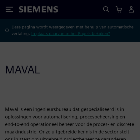
Siemens
Deze pagina wordt weergegeven met behulp van automatische
vertaling.
In plaats daarvan in het Engels bekijken?
MAVAL
Maval is een ingenieursbureau dat gespecialiseerd is in
oplossingen voor automatisering, procesbeheersing en
end-to-end operationeel beheer voor de proces- en discrete
maakindustrie. Onze uitgebreide kennis in de sector stelt
ons in staat om uitgebreid projectbeheer te garanderen