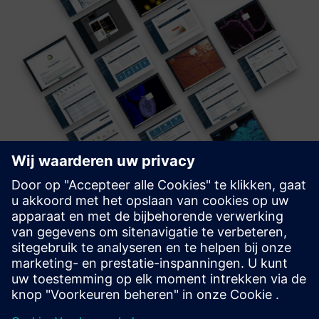
IKOSA Image Analysis Platform
The essential AI layer for bioimaging-driven R&D - trusted
and collaborative by design, transparent in outputs, and
fast to scale across assays, cohorts, and biomarker
workflows.
Meer informatie