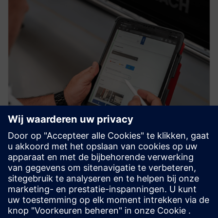
SERICY.assist Recorder
Zet handmatige documentatie moeiteloos om in digitale
gegevens met Sericy.assist Recorder. Maak aangepaste
formulieren - geen codering vereist.
Meer informatie