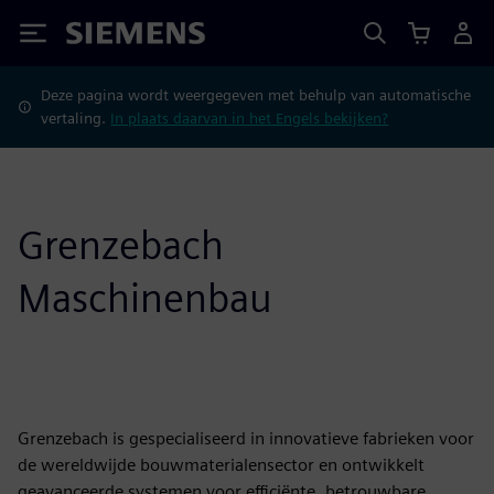
Siemens
Deze pagina wordt weergegeven met behulp van automatische
vertaling.
In plaats daarvan in het Engels bekijken?
Grenzebach
Maschinenbau
Grenzebach is gespecialiseerd in innovatieve fabrieken voor
de wereldwijde bouwmaterialensector en ontwikkelt
geavanceerde systemen voor efficiënte, betrouwbare