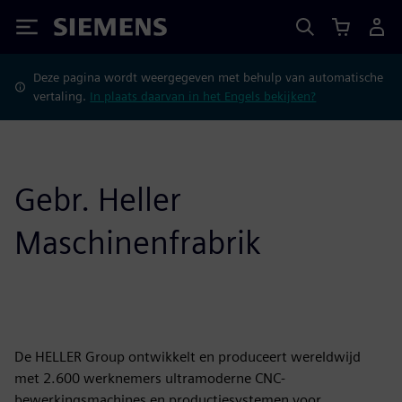
Siemens
Deze pagina wordt weergegeven met behulp van automatische
vertaling.
In plaats daarvan in het Engels bekijken?
Gebr. Heller
Maschinenfrabrik
De HELLER Group ontwikkelt en produceert wereldwijd
met 2.600 werknemers ultramoderne CNC-
bewerkingsmachines en productiesystemen voor