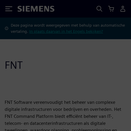
Siemens
Deze pagina wordt weergegeven met behulp van automatische
vertaling.
In plaats daarvan in het Engels bekijken?
FNT
FNT Software vereenvoudigt het beheer van complexe
digitale infrastructuren voor bedrijven en overheden. Het
FNT Command Platform biedt efficiënt beheer van IT-,
telecom- en datacenterinfrastructuren als digitale
tweelingen, waardoor planning, probleemoplossing en