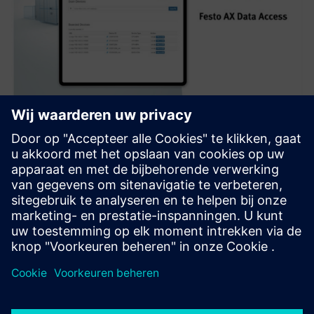
Festo AX Data Access
Festo AX Data Access is IoT gateway software that retrieves
data from Festo components via MQTT. Ideal for simple
data-driven solutions for energy or condition monitoring.
Meer informatie