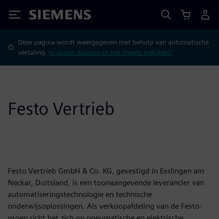
Siemens
Deze pagina wordt weergegeven met behulp van automatische
vertaling.
In plaats daarvan in het Engels bekijken?
Festo Vertrieb
Festo Vertrieb GmbH & Co. KG, gevestigd in Esslingen am
Neckar, Duitsland, is een toonaangevende leverancier van
automatiseringstechnologie en technische
onderwijsoplossingen. Als verkoopafdeling van de Festo-
groep richt het zich op pneumatische en elektrische