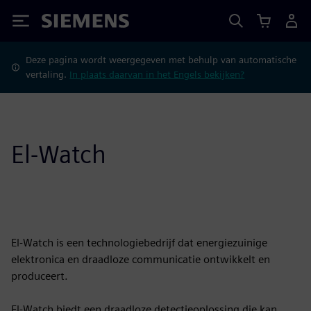
Siemens
Deze pagina wordt weergegeven met behulp van automatische
vertaling.
In plaats daarvan in het Engels bekijken?
El-Watch
El-Watch is een technologiebedrijf dat energiezuinige
elektronica en draadloze communicatie ontwikkelt en
produceert.
El-Watch biedt een draadloze detectieoplossing die kan