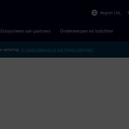
Region
|
NL
Ecosysteem van partners
Onderwerpen en inzichten
 vertaling.
In plaats daarvan in het Engels bekijken?