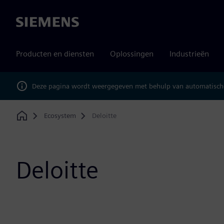
Siemens
Producten en diensten
Oplossingen
Industrieën
Deze pagina wordt weergegeven met behulp van automatische
Ecosystem
Deloitte
Home
Deloitte