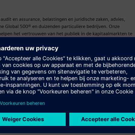
udit en assurance, belastingen en juridische zaken, advies,
une Global 500® en duizenden particuliere bedrijven. Onze
 helpen het vertrouwen van het publiek in de kapitaalmarkten te
 floreren, en die de weg wijzen naar een sterkere economie, een
end op haar geschiedenis van meer dan 175 jaar, omvat