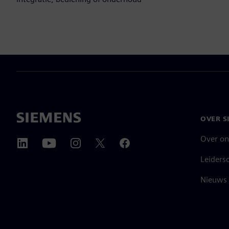
OVER S
Over on
Leiders
Nieuws 