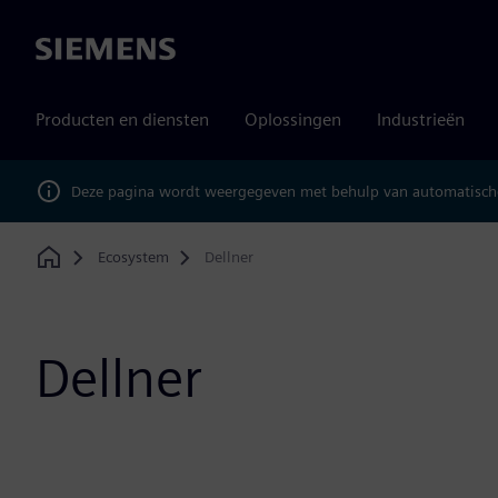
Siemens
Producten en diensten
Oplossingen
Industrieën
Deze pagina wordt weergegeven met behulp van automatische
Ecosystem
Dellner
Home
Dellner