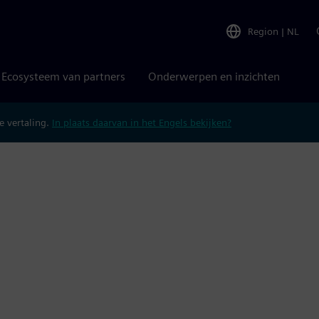
Region
|
NL
Ecosysteem van partners
Onderwerpen en inzichten
 vertaling.
In plaats daarvan in het Engels bekijken?