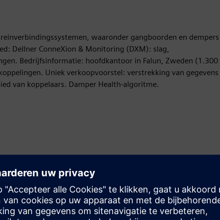
t treinverbindingssystemen, waaronder gangboorden en dempers
bied: Dellner ConneXion & Monitoring (DXM): slag,
lingen. Bedrijfsinformatie: hoofdkantoor in Falun, Zweden (1.300
koppelingen. Uniek verkoopvoorstel: verstrekking van gegevens
bied van koppelaars. Damper Health-algoritme.
Beweging
Build
Breidt een Siemens Xcelerator-product/-oplossing uit of
bouwt hierop voort door een nieuw product te creëren,
of creëert een nieuwe klantoplossing via integratie van