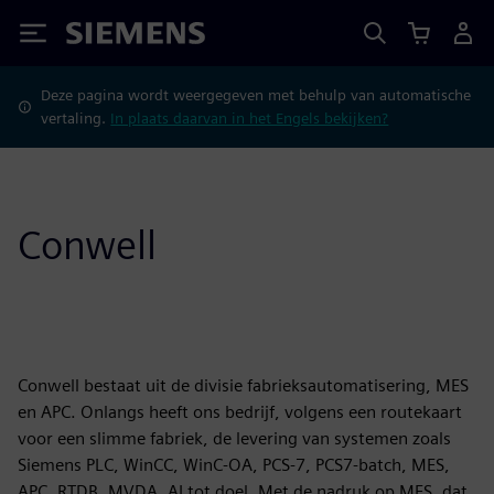
Siemens
Deze pagina wordt weergegeven met behulp van automatische
vertaling.
In plaats daarvan in het Engels bekijken?
Conwell
Conwell bestaat uit de divisie fabrieksautomatisering, MES
en APC. Onlangs heeft ons bedrijf, volgens een routekaart
voor een slimme fabriek, de levering van systemen zoals
Siemens PLC, WinCC, WinC-OA, PCS-7, PCS7-batch, MES,
APC, RTDB, MVDA, AI tot doel. Met de nadruk op MES, dat