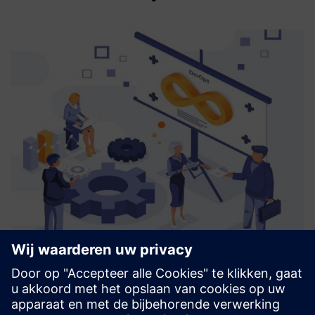
CoNet Smart Batch Connect
Smart Batch Connect is een abstractielaag bovenop Simatic