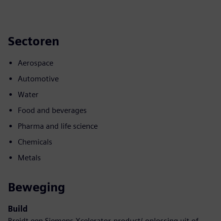
Sectoren
Aerospace
Automotive
Water
Food and beverages
Pharma and life science
Chemicals
Metals
Beweging
Build
Breidt een Siemens Xcelerator-product/-oplossing uit of