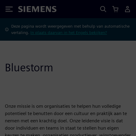
Siemens
Deze pagina wordt weergegeven met behulp van automatische
vertaling.
In plaats daarvan in het Engels bekijken?
Bluestorm
Onze missie is om organisaties te helpen hun volledige
potentieel te benutten door een cultuur en praktijk aan te
nemen met een krachtig doel. Onze leidende visie is dat
door individuen en teams in staat te stellen hun eigen
keuzes te maken, organisaties productiever, winstgevender