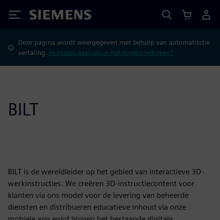
Siemens
Deze pagina wordt weergegeven met behulp van automatische
vertaling.
In plaats daarvan in het Engels bekijken?
BILT
BILT is de wereldleider op het gebied van interactieve 3D-
werkinstructies. We creëren 3D-instructiecontent voor
klanten via ons model voor de levering van beheerde
diensten en distribueren educatieve inhoud via onze
mobiele app en/of binnen het bestaande digitale