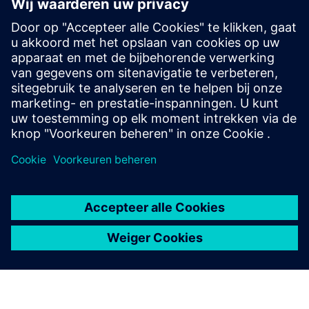
& Field enablement)
BILT maakt gebruik van 3D-middelen van Siemens
Teamcenter of NX om interactieve 3D-werkinstructies te
maken voor veldgebruikers (installeren, onderhouden,
enz.)
Meer informatie