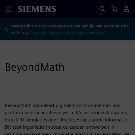
Siemens
Deze pagina wordt weergegeven met behulp van automatische
vertaling.
In plaats daarvan in het Engels bekijken?
BeyondMath
BeyondMath stimuleert digitale transformatie met ons
platform voor generatieve fysica. We vervangen langzame,
dure CFD-simulaties door directe, AI-gestuurde informatie.
Dit stelt ingenieurs in staat duizenden ontwerpen in
realtime te verkennen, innovatie drastisch te versnellen, de