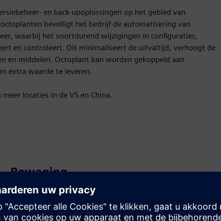
ersiebeheer- en back-upoplossingen op het gebied van
octoplanten beveiligt het bedrijf de automatisering van
r, waarbij het voortdurend wijzigingen in configuraties,
rt en controleert. Dit minimaliseert de uitvaltijd, verhoogt de
osten en middelen. Octoplant kan worden gekoppeld aan
m extra waarde te leveren.
g meer locaties in de VS en China.
Beweging
Build
Breidt een Siemens Xcelerator-product/-oplossing uit of
bouwt hierop voort door een nieuw product te creëren,