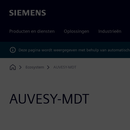
Siemens
Producten en diensten
Oplossingen
Industrieën
Deze pagina wordt weergegeven met behulp van automatische
Ecosystem
AUVESY-MDT
Home
AUVESY-MDT