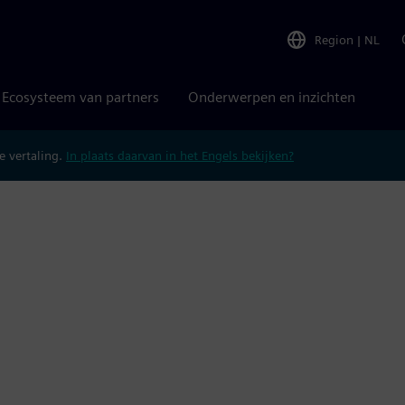
Region
|
NL
Ecosysteem van partners
Onderwerpen en inzichten
 vertaling.
In plaats daarvan in het Engels bekijken?