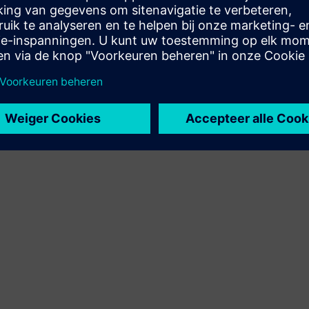
of creëert een nieuwe klantoplossing via integratie van
het Siemens Xcelerator-product en eigen product