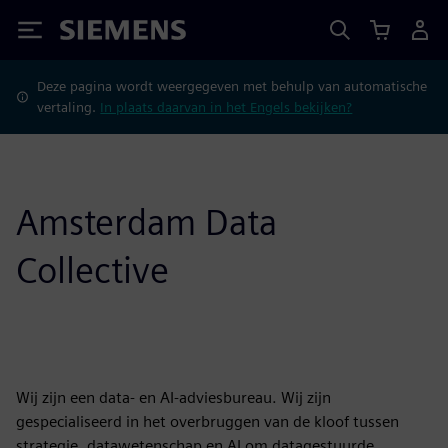
Siemens
Deze pagina wordt weergegeven met behulp van automatische
vertaling.
In plaats daarvan in het Engels bekijken?
Amsterdam Data
Collective
Wij zijn een data- en AI-adviesbureau. Wij zijn
gespecialiseerd in het overbruggen van de kloof tussen
strategie, datawetenschap en AI om datagestuurde