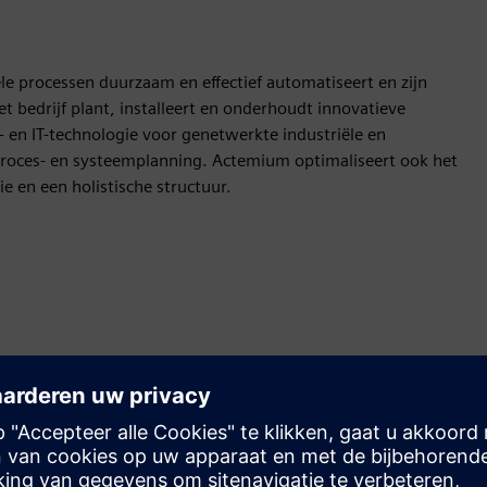
le processen duurzaam en effectief automatiseert en zijn
et bedrijf plant, installeert en onderhoudt innovatieve
- en IT-technologie voor genetwerkte industriële en
proces- en systeemplanning. Actemium optimaliseert ook het
ie en een holistische structuur.