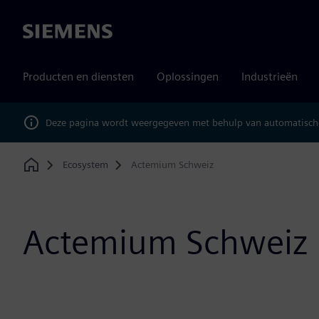
Siemens
Producten en diensten
Oplossingen
Industrieën
Deze pagina wordt weergegeven met behulp van automatische
Ecosystem
Actemium Schweiz
Home
Actemium Schweiz