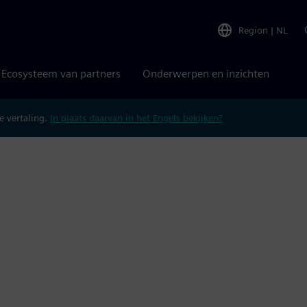
Region
|
NL
Ecosysteem van partners
Onderwerpen en inzichten
 vertaling.
In plaats daarvan in het Engels bekijken?