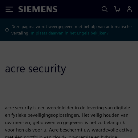
Siemens
Deze pagina wordt weergegeven met behulp van automatische
vertaling.
In plaats daarvan in het Engels bekijken?
acre security
acre security is een wereldleider in de levering van digitale
en fysieke beveiligingsoplossingen. Het veilig houden van
uw mensen, gebouwen en gegevens is net zo belangrijk
voor hen als voor u. Acre beschermt uw waardevolle activa
met één portfolio van cloud-, on-premise en hybride