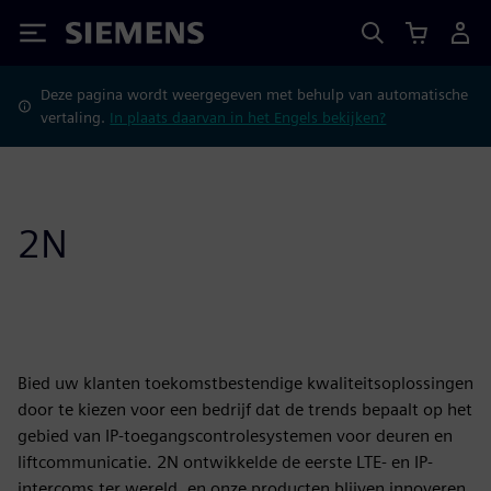
Siemens
Deze pagina wordt weergegeven met behulp van automatische
vertaling.
In plaats daarvan in het Engels bekijken?
2N
Bied uw klanten toekomstbestendige kwaliteitsoplossingen
door te kiezen voor een bedrijf dat de trends bepaalt op het
gebied van IP-toegangscontrolesystemen voor deuren en
liftcommunicatie. 2N ontwikkelde de eerste LTE- en IP-
intercoms ter wereld, en onze producten blijven innoveren