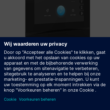
2N Indoor View
The main feature of the 2N® Indoor View indoor station is a
7″ touchscreen with a wide viewing angle.
Meer informatie