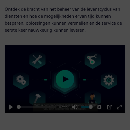
Ontdek de kracht van het beheer van de levenscyclus van
diensten en hoe de mogelijkheden ervan tijd kunnen
besparen, oplossingen kunnen versnellen en de service de
eerste keer nauwkeurig kunnen leveren.
Play
02:59
Play
Mute
Settings
PIP
Enter
fulls