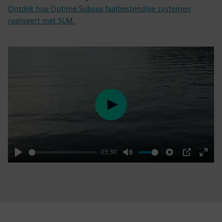
Ontdek hoe Optime Subsea faalbestendige systemen
realiseert met SLM.
Play
03:30
Play
Mute
Settings
PIP
Enter
fulls