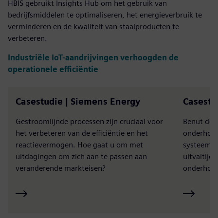
HBIS gebruikt Insights Hub om het gebruik van
bedrijfsmiddelen te optimaliseren, het energieverbruik te
verminderen en de kwaliteit van staalproducten te
verbeteren.
Industriële IoT-aandrijvingen verhoogden de
operationele efficiëntie
Casestudie | Siemens Energy
Casestu
Gestroomlijnde processen zijn cruciaal voor
Benut de 
het verbeteren van de efficiëntie en het
onderhoud
reactievermogen. Hoe gaat u om met
systeempr
uitdagingen om zich aan te passen aan
uitvaltijd
veranderende markteisen?
onderhoud