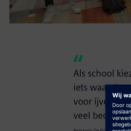
Als school ki
iets waar de t
voor ijveren,
veel bedrijven
Benjamin De Donder, leerkr