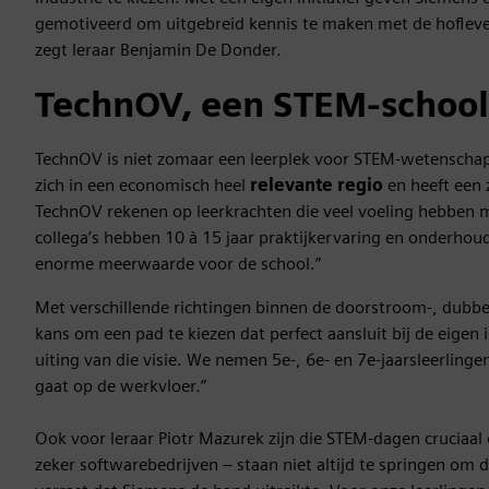
gemotiveerd om uitgebreid kennis te maken met de hofleve
zegt leraar Benjamin De Donder.
TechnOV, een STEM-school 
TechnOV is niet zomaar een leerplek voor STEM-wetenschapp
zich in een economisch heel
relevante regio
en heeft een
TechnOV rekenen op leerkrachten die veel voeling hebben m
collega’s hebben 10 à 15 jaar praktijkervaring en onderhou
enorme meerwaarde voor de school.”
Met verschillende richtingen binnen de doorstroom-, dubbel
kans om een pad te kiezen dat perfect aansluit bij de eigen
uiting van die visie. We nemen 5e-, 6e- en 7e-jaarsleerling
gaat op de werkvloer.”
Ook voor leraar Piotr Mazurek zijn die STEM-dagen cruciaa
zeker softwarebedrijven – staan niet altijd te springen 