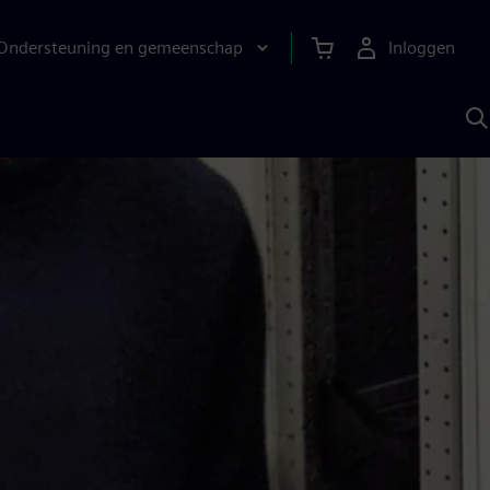
Ondersteuning en gemeenschap
Inloggen
Z
m
S
A