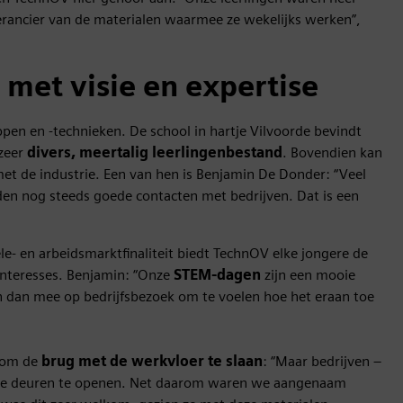
rancier van de materialen waarmee ze wekelijks werken”,
met visie en expertise
en en -technieken. De school in hartje Vilvoorde bevindt
 zeer
divers, meertalig leerlingenbestand
. Bovendien kan
et de industrie. Een van hen is Benjamin De Donder: “Veel
den nog steeds goede contacten met bedrijven. Dat is een
e- en arbeidsmarktfinaliteit biedt TechnOV elke jongere de
 interesses. Benjamin: “Onze
STEM-dagen
zijn een mooie
en dan mee op bedrijfsbezoek om te voelen hoe het eraan toe
l om de
brug met de werkvloer te slaan
: “Maar bedrijven –
om de deuren te openen. Net daarom waren we aangenaam