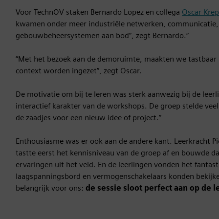
Voor TechnOV staken Bernardo Lopez en collega
Oscar Krep
kwamen onder meer industriële netwerken, communicatie, be
gebouwbeheersystemen aan bod”, zegt Bernardo.“
“Met het bezoek aan de demoruimte, maakten we tastbaar h
context worden ingezet”, zegt Oscar.
De motivatie om bij te leren was sterk aanwezig bij de leer
interactief karakter van de workshops. De groep stelde vee
de zaadjes voor een nieuw idee of project.”
Enthousiasme was er ook aan de andere kant. Leerkracht P
tastte eerst het kennisniveau van de groep af en bouwde da
ervaringen uit het veld. En de leerlingen vonden het fantas
laagspanningsbord en vermogenschakelaars konden bekijken
belangrijk voor ons:
de sessie sloot perfect aan op de 