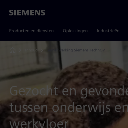
Siemens
Producten en diensten
Oplossingen
Industrieën
Inhoud
Samenwerking Siemens TechnOV
Home
Gezocht en gevond
tussen onderwijs e
werkvloer