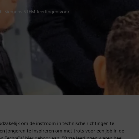
dt Siemens STEM-leerlingen voor
dzakelijk om de instroom in technische richtingen te
en jongeren te inspireren om met trots voor een job in de
s en TechnOV hier gehoor aan. “Onze leerlingen waren heel