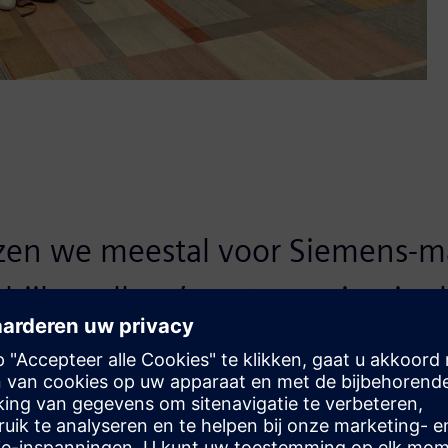
ezen we meestal voor Siemens-mat
alrijke collega’s met ervaring in 
 gezien de aanwezigheid van Sie
.
acht elektrotechnieken, TechnOV