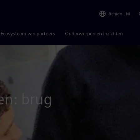
Region
|
NL
Ecosysteem van partners
Onderwerpen en inzichten
en: brug
n