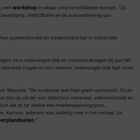
s
een
workshop
in elkaar rond verschillende thema’s. “Zo
veiliging, elektrificatie en de automatisering van
oe systeemborden en schakelmateriaal in industriële
lingen. Hun onbevangen blik en interesse droegen bij aan het
l relevante vragen en zo’n externe, onbevangen blik legt soms
iotr Mazurek: “De workshop was heel goed voorbereid. Oscar
ar dan op verder met didactisch materiaal, videomateriaal en
tisch dat ze ter plekke een middenspanningspost,
. Kortom, iedereen was volledig mee in het verhaal. En
leerplandoelen
.”