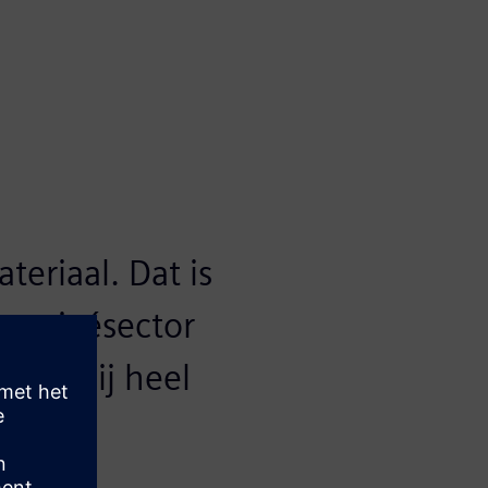
eriaal. Dat is
de privésector
mens bij heel