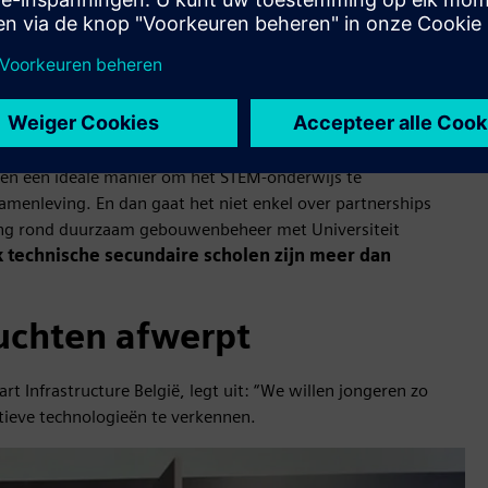
uurzame, digitale transitie
en een ideale manier om het STEM-onderwijs te
amenleving. En dan gaat het niet enkel over partnerships
ing rond duurzaam gebouwenbeheer met Universiteit
 technische secundaire scholen zijn meer dan
ruchten afwerpt
t Infrastructure België, legt uit: “We willen jongeren zo
tieve technologieën te verkennen.