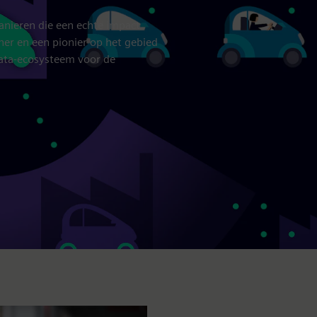
anieren die een echte impact
er en een pionier op het gebied
 data-ecosysteem voor de