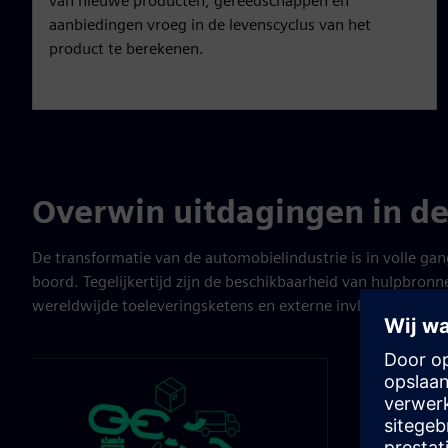
van nieuwe producten, gereedschappen en
aanbiedingen vroeg in de levenscyclus van het
product te berekenen.
Overwin uitdagingen in de
De transformatie van de automobielindustrie is in volle gang
boord. Tegelijkertijd zijn de beschikbaarheid van hulpbro
wereldwijde toeleveringsketens en externe invloeden zoals