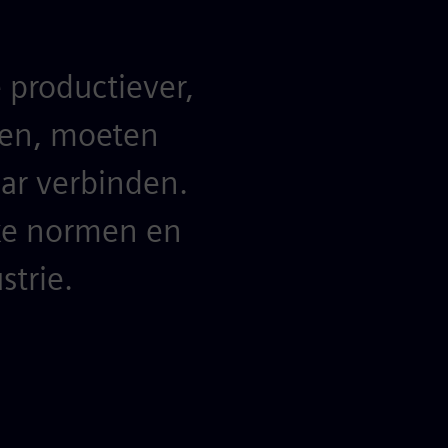
 productiever,
oen, moeten
ar verbinden.
ke normen en
trie.