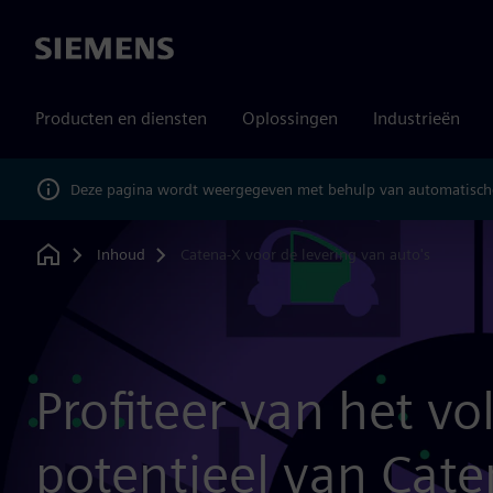
Siemens
Producten en diensten
Oplossingen
Industrieën
Deze pagina wordt weergegeven met behulp van automatische
Inhoud
Catena-X voor de levering van auto's
Home
Profiteer van het vo
potentieel van Cat