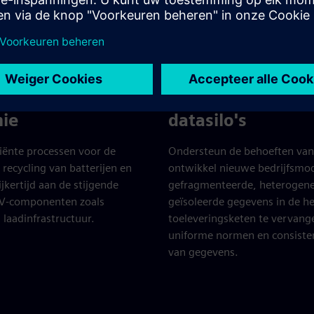
sche voertuigen
Toenemende
irculaire
digitalisering en
ie
datasilo's
ciënte processen voor de
Ondersteun de behoeften van
 recycling van batterijen en
ontwikkel nieuwe bedrijfsmod
jkertijd aan de stijgende
gefragmenteerde, heterogene
EV-componenten zoals
geïsoleerde gegevens in de he
 laadinfrastructuur.
toeleveringsketen te vervang
uniforme normen en consiste
van gegevens.