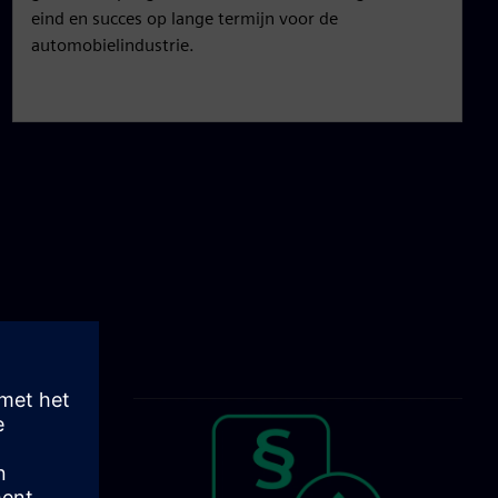
eind en succes op lange termijn voor de
automobielindustrie.