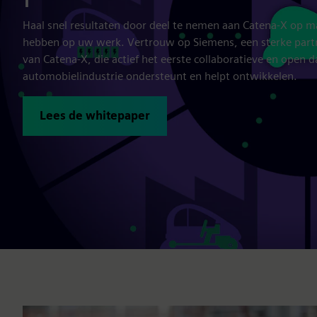
Haal snel resultaten door deel te nemen aan Catena-X op m
hebben op uw werk. Vertrouw op Siemens, een sterke partn
van Catena-X, die actief het eerste collaboratieve en open
automobielindustrie ondersteunt en helpt ontwikkelen.
Lees de whitepaper