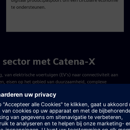
digitaal productpaspoort om een circulaire economie
te ondersteunen.
 sector met Catena-X
, van elektrische voertuigen (EV's) naar connectiviteit aan
nnen, eisen op het gebied van duurzaamheid, complexe
 geopolitieke geschillen grote uitdagingen geworden.