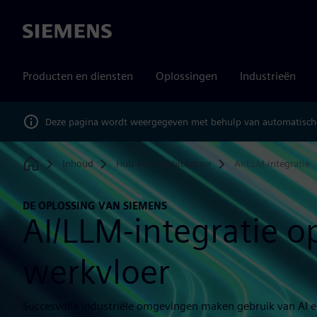
Siemens
Producten en diensten
Oplossingen
Industrieën
Deze pagina wordt weergegeven met behulp van automatische
Inhoud
Hub voor architectuur
AI/LLM-integratie
Home
DE OPLOSSING VAN SIEMENS
AI/LLM-integratie o
werkvloer
Succesvolle industriële omgevingen maken gebruik van AI 