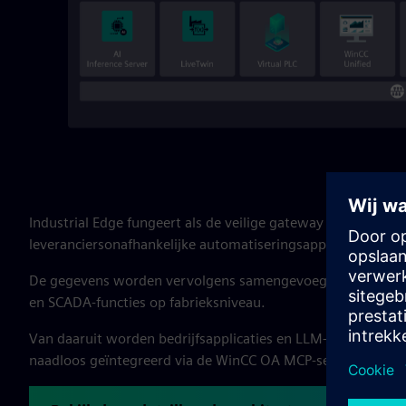
Industrial Edge fungeert als de veilige gateway voor gege
leveranciersonafhankelijke automatiseringsapparatuur wor
De gegevens worden vervolgens samengevoegd in WinCC OA
en SCADA-functies op fabrieksniveau.
Van daaruit worden bedrijfsapplicaties en LLM-platforms i
naadloos geïntegreerd via de WinCC OA MCP-server, wat AI