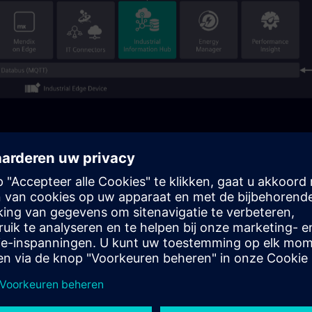
vensverzameling en -voorverwerking op veldniveau, waarbij
dt verbonden via MQTT-, OPC UA- en REST-API's.
, dat zorgt voor evenementenbeheer, database-integratie
n de cloud, zoals OpenAI, AWS Bedrock, Claude en Gemini,
-gestuurde inzichten en automatisering mogelijk maakt.