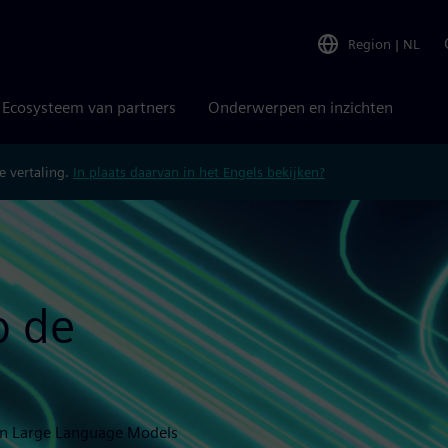
Region
|
NL
Ecosysteem van partners
Onderwerpen en inzichten
 vertaling.
In plaats daarvan in het Engels bekijken?
p de
en Large Language Models