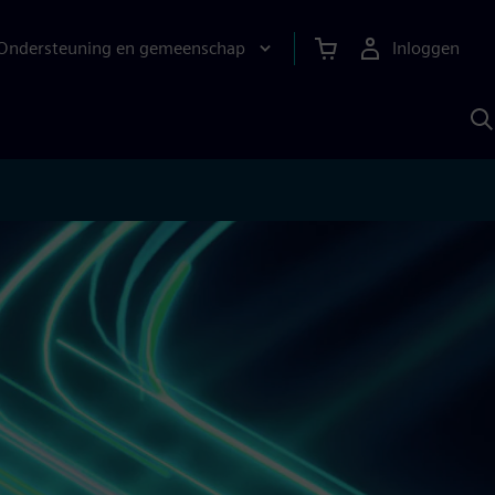
Ondersteuning en gemeenschap
Inloggen
Z
m
S
A