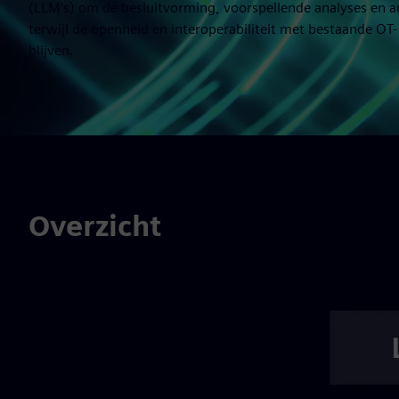
(LLM's) om de besluitvorming, voorspellende analyses en a
terwijl de openheid en interoperabiliteit met bestaande O
blijven.
Overzicht