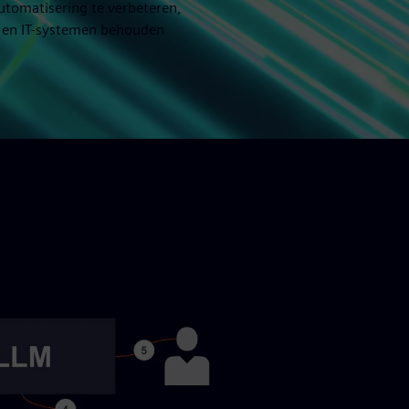
utomatisering te verbeteren,
T- en IT-systemen behouden