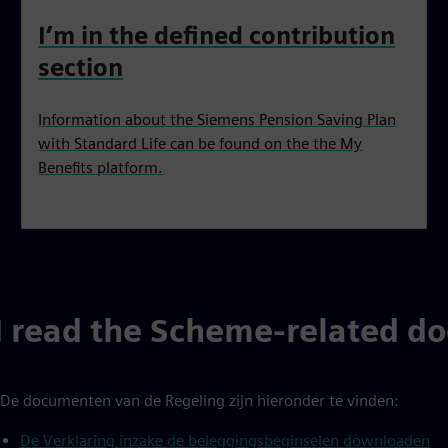
I’m in the defined contribution
section
Information about the Siemens Pension Saving Plan
with Standard Life can be found on the the My
Benefits platform.
I read the Scheme-related d
De documenten van de Regeling zijn hieronder te vinden:
De Verklaring inzake de beleggingsbeginselen downloaden