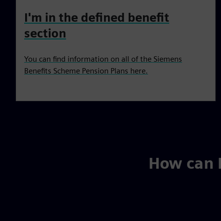
I'm in the defined benefit
section
You can find information on all of the Siemens
Benefits Scheme Pension Plans here.
How can 