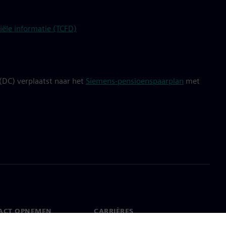
iële informatie (TCFD)
(DC) verplaatst naar het
Siemens-pensioenspaarplan
met
ACT OPNEMEN
CARRIÈRES