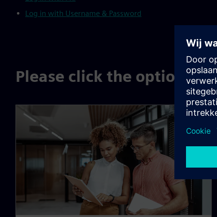
Log in with Username & Password
Please click the option tha