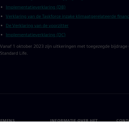
Implementatieverklaring (DB)
Verklaring van de Taskforce inzake klimaatgerelateerde financ
De Verklaring van de voorzitter
Implementatieverklaring (DC)
Vanaf 1 oktober 2023 zijn uitkeringen met toegezegde bijdrage 
Standard Life.
IEMENS
INFORMATIE OVER HET
CONT
BEDRIJF