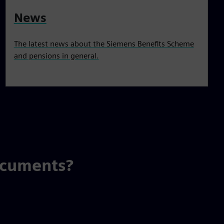
News
The latest news about the Siemens Benefits Scheme
and pensions in general.
ocuments?