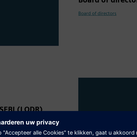
Board of directors
 SEBI (LODR)
s