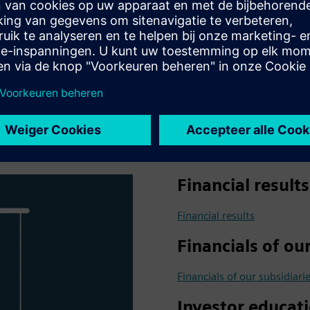
Financial results
Financial results
Financials of ou
Financials of our subsidiari
Investor educat