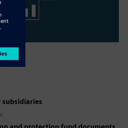
r subsidiaries
es
ion and protection fund documents