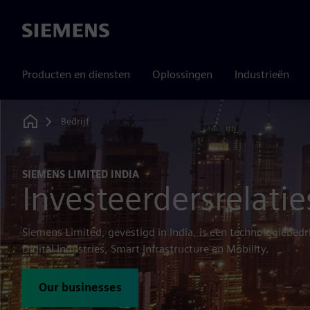
Siemens
Producten en diensten
Oplossingen
Industrieën
Bedrijf
Home
SIEMENS LIMITED INDIA
Investeerdersrelatie
Siemens Limited, gevestigd in India, is een technologiebedrij
Digital Industries, Smart Infrastructure en Mobility.
Our businesses