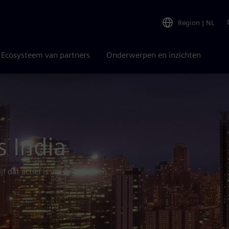
Region
|
NL
Ecosysteem van partners
Onderwerpen en inzichten
s India
f dat actief is via de bedrijven