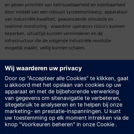
en geven prioriteit aan betrouwbaarheid en inzetbaarheid
door middel van een robuust systeemontwerp, apparatuur
van industriële kwaliteit, geavanceerde simulatie en
realtime monitoring - waardoor operators risico's kunnen
beperken, uitvaltijd kunnen verminderen en de
infrastructuur die de volgende industriële revolutie
mogelijk maakt, veilig kunnen schalen.
AI-fabrieken moeten passen bij echte grond, reële
beperkingen en reële planningen. Van de chip... naar het
rack... naar de AI-fabriek... naar het raster... elke laag is
belangrijk. Siemens en NVIDIA ontwikkelen de
infrastructuur voor de volgende generatie DSX AI-
fabrieken.
Gepubliceerd: 16 maart 2026