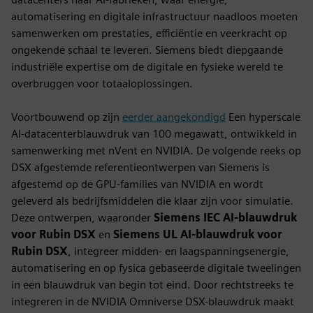
automatisering en digitale infrastructuur naadloos moeten
samenwerken om prestaties, efficiëntie en veerkracht op
ongekende schaal te leveren. Siemens biedt diepgaande
industriële expertise om de digitale en fysieke wereld te
overbruggen voor totaaloplossingen.
Voortbouwend op zijn
eerder aangekondigd
Een hyperscale
AI-datacenterblauwdruk van 100 megawatt, ontwikkeld in
samenwerking met nVent en NVIDIA. De volgende reeks op
DSX afgestemde referentieontwerpen van Siemens is
afgestemd op de GPU-families van NVIDIA en wordt
geleverd als bedrijfsmiddelen die klaar zijn voor simulatie.
Deze ontwerpen, waaronder
Siemens IEC AI-blauwdruk
voor Rubin DSX
en
Siemens UL AI-blauwdruk voor
Rubin DSX
, integreer midden- en laagspanningsenergie,
automatisering en op fysica gebaseerde digitale tweelingen
in een blauwdruk van begin tot eind. Door rechtstreeks te
integreren in de NVIDIA Omniverse DSX-blauwdruk maakt