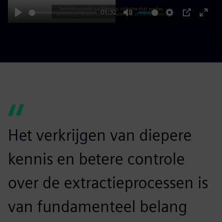
01:32
Play
Mute
Settings
PIP
Enter
fulls
Het verkrijgen van diepere
kennis en betere controle
over de extractieprocessen is
van fundamenteel belang