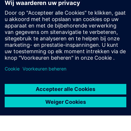
Nu het Moiru-project met succes een proof of concept heeft
doorlopen, omvatten de volgende stappen het verkennen
van nieuwe toepassingen, zoals optimalisatie op basis van
AI. Bovendien dient de aanpak als blauwdruk voor andere
agro-industrieën.
april 2026
Tech4Amazonia
Moiru-project