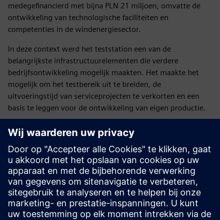
medegefinancierd met bijna PLN 21 miljoen, omvatte de
ontwikkeling van technologische faciliteiten en
competenties in de windenergiesector.
In deze context werd het teststation een van de
belangrijkste infrastructuurelementen die verdere
bedrijfsontwikkeling mogelijk maakten. Het maakte het
mogelijk om het testbereik uit te breiden, de
uitvoeringstijd van serviceprojecten te verkorten en een
basis te leggen voor de ontwikkeling van eigen productie.
Vanuit het perspectief van Siemens heeft dit project het
belang aangetoond van oplossingen op maat, vooral in
gebieden waar standaardtechnologieën niet voldoen aan
complexe industriële vereisten. In dergelijke gevallen wordt
waarde niet alleen gecreëerd door de technologie zelf,
maar ook door de integratie van competenties en
samenwerking tussen partners, die samen nieuwe
benaderingen ontwikkelen voor bestaande uitdagingen.