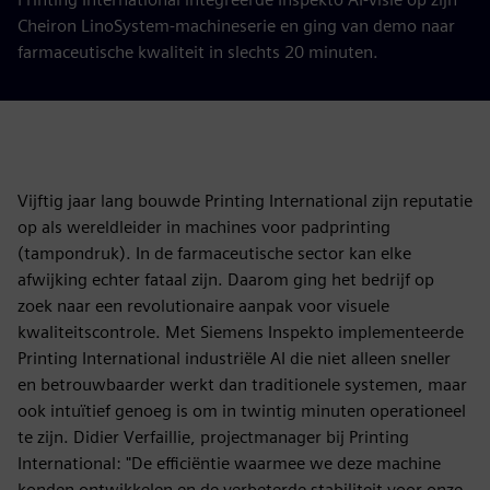
Cheiron LinoSystem-machineserie en ging van demo naar
farmaceutische kwaliteit in slechts 20 minuten.
Vijftig jaar lang bouwde Printing International zijn reputatie
op als wereldleider in machines voor padprinting
(tampondruk). In de farmaceutische sector kan elke
afwijking echter fataal zijn. Daarom ging het bedrijf op
zoek naar een revolutionaire aanpak voor visuele
kwaliteitscontrole. Met Siemens Inspekto implementeerde
Printing International industriële AI die niet alleen sneller
en betrouwbaarder werkt dan traditionele systemen, maar
ook intuïtief genoeg is om in twintig minuten operationeel
te zijn. Didier Verfaillie, projectmanager bij Printing
International: "De efficiëntie waarmee we deze machine
konden ontwikkelen en de verbeterde stabiliteit voor onze