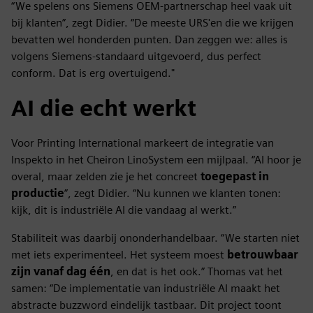
“We spelens ons Siemens OEM-partnerschap heel vaak uit
bij klanten”, zegt Didier. “De meeste URS'en die we krijgen
bevatten wel honderden punten. Dan zeggen we: alles is
volgens Siemens-standaard uitgevoerd, dus perfect
conform. Dat is erg overtuigend."
AI die echt werkt
Voor Printing International markeert de integratie van
Inspekto in het Cheiron LinoSystem een mijlpaal. “AI hoor je
overal, maar zelden zie je het concreet
toegepast in
productie
”, zegt Didier. “Nu kunnen we klanten tonen:
kijk, dit is industriële AI die vandaag al werkt.”
Stabiliteit was daarbij ononderhandelbaar. “We starten niet
met iets experimenteel. Het systeem moest
betrouwbaar
zijn vanaf dag één
, en dat is het ook.” Thomas vat het
samen: “De implementatie van industriële AI maakt het
abstracte buzzword eindelijk tastbaar. Dit project toont