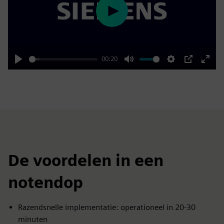
Play
00:20
Play
Mute
Settings
PIP
Enter
fulls
De voordelen in een
notendop
Razendsnelle implementatie: operationeel in 20-30
minuten