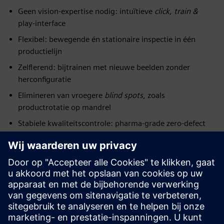
Geen vision-expertise nodig: intuïtieve
click, train &
play-interface
Flexibel: bewegende én stationaire inspectie in één
productielijn
Zelflerend: bijtrainen met nieuwe beelden zonder
herconfiguratie
Elimineren van vroegere
blind spots
, zoals
productrotatie op mandrel
Stabiele kwaliteitscontrole: pharma-grade zero-defect
inspectie
Remote support mogelijk: bijsturing en troubleshooting
op afstand
Volledige Siemens-integratie: van I/O tot PLC, drives,
HMI en rapportering
Eerste concrete AI-toepassing: industriële AI in reële
productie