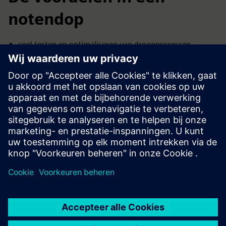
notendop
snel testen en optimaliseren van droogprocessen
volledig geautomatiseerde regeling op temperatuur en
vocht
lager energieverbruik door nauwkeurige vochtregeling
datagedreven beslissingen dankzij realtimelogging en
dashboards
basis voor circulaire verwerking van reststromen