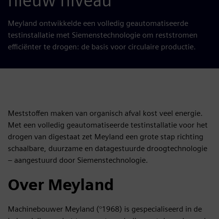
nieuw niveau
Meyland ontwikkelde een volledig geautomatiseerde
testinstallatie met Siemenstechnologie om reststromen
efficiënter te drogen: de basis voor circulaire productie.
Meststoffen maken van organisch afval kost veel energie.
Met een volledig geautomatiseerde testinstallatie voor het
drogen van digestaat zet Meyland een grote stap richting
schaalbare, duurzame en datagestuurde droogtechnologie
– aangestuurd door Siemenstechnologie.
Over Meyland
Machinebouwer Meyland (°1968) is gespecialiseerd in de