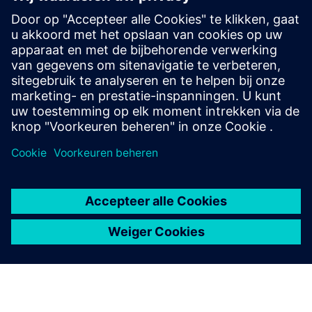
automatische rapportering nog beter gebruiken en lijnen
vergelijken op een gestandaardiseerde manier
”,
besluit Bart. “Dat betekent ook nauwkeurigere
kostprijsanalyses en betere budgetten. En uiteindelijk een
goedkoper product. Daar wint iedereen bij.”